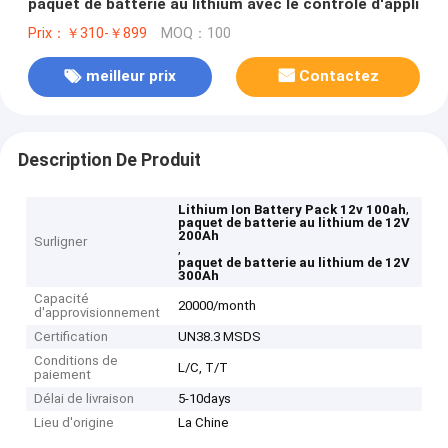
paquet de batterie au lithium avec le contrôle d'appli
Prix：￥310-￥899
MOQ：100
meilleur prix
Contactez
Description De Produit
,
Lithium Ion Battery Pack 12v 100ah
paquet de batterie au lithium de 12V
200Ah
Surligner
,
paquet de batterie au lithium de 12V
300Ah
Capacité
20000/month
d'approvisionnement
Certification
UN38.3 MSDS
Conditions de
L/C, T/T
paiement
Délai de livraison
5-10days
Lieu d'origine
La Chine