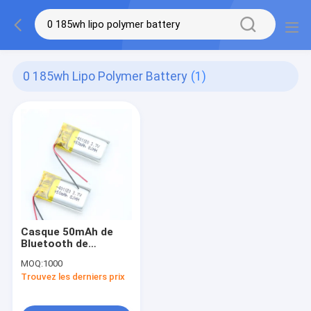
0 185wh Lipo Polymer Battery
(1)
Casque 50mAh de
Bluetooth de
batterie de polymère
MOQ:
1000
de LiCoO2 NMC
Trouvez les derniers prix
401120 0.185wh Lipo