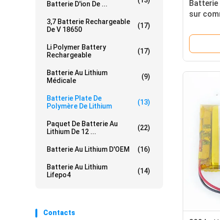
(13)
Batterie
Batterie D'ion De ...
sur com
3,7 Batterie Rechargeable
402780 
(17)
De V 18650
Li Polymer Battery
(17)
Rechargeable
Batterie Au Lithium
(9)
Médicale
Batterie Plate De
(13)
Polymère De Lithium
Paquet De Batterie Au
(22)
Lithium De 12 ...
Batterie Au Lithium D'OEM
(16)
Batterie Au Lithium
(14)
Lifepo4
Contacts