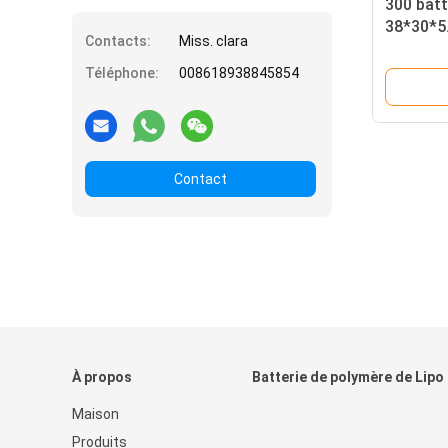
300 batt
38*30*5
Contacts:
Miss. clara
lithium 
Téléphone:
008618938845854
Contact
À propos
Batterie de polymère de Lipo
Maison
Produits