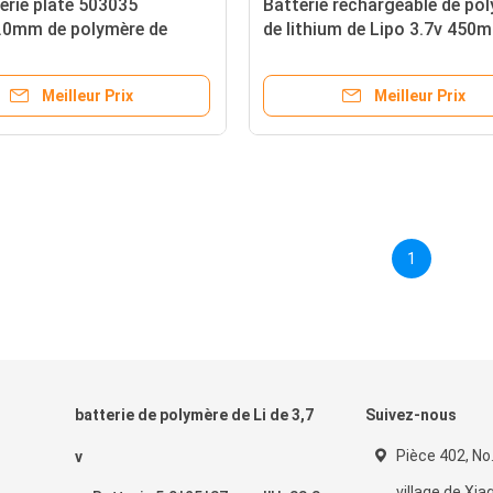
erie plate 503035
Batterie rechargeable de po
.0mm de polymère de
de lithium de Lipo 3.7v 450
des périodes 3.7V 500mAh
Smart Watch 602530
Meilleur Prix
Meilleur Prix
1
batterie de polymère de Li de 3,7
Suivez-nous
Pièce 402, No.7
v
village de Xi