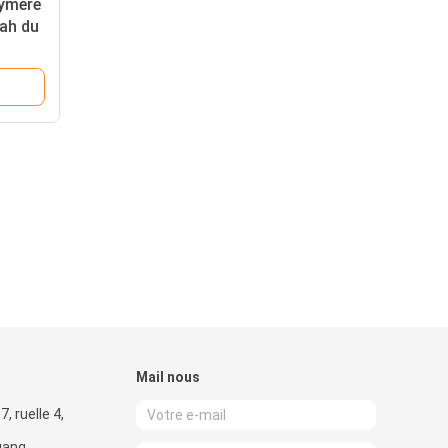
lymère
mah du
Mail nous
, ruelle 4,
agang