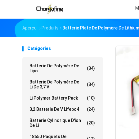
M
Aperçu
Produits
Batterie Plate De Polymère De Lithiu
Catégories
Batterie De Polymère De
(34)
Lipo
Batterie De Polymère De
(34)
Li De 3,7 V
Li Polymer Battery Pack
(10)
3,2 Batterie De V Lifepo4
(24)
Batterie Cylindrique D'ion
(20)
De Li
18650 Paquets De