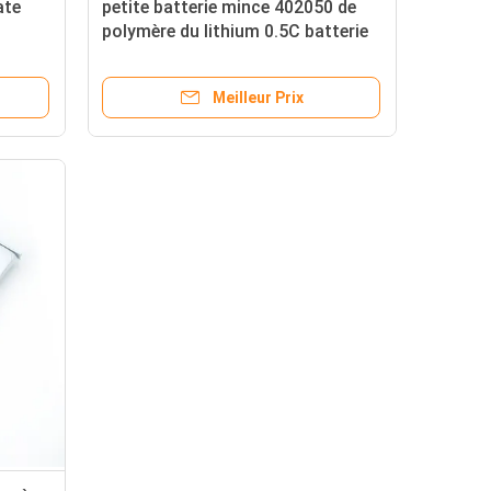
ate
petite batterie mince 402050 de
polymère du lithium 0.5C batterie
3.7V
de Lipo de 402040 ordinateurs
portables
Meilleur Prix