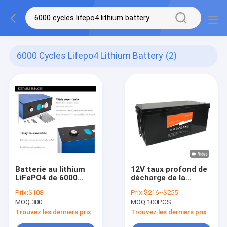
6000 Cycles Lifepo4 Lithium Battery
(2)
Batterie au lithium
12V taux profond de
LiFePO4 de 6000
décharge de la
cycles 280Ah 48V
batterie 1C du cycle
Prix:
$108
Prix:
$216~$255
pour les systèmes
LiFePO4 pour des
MOQ:
300
MOQ:
100PCS
solaires
chariots de golf
Trouvez les derniers prix
Trouvez les derniers prix