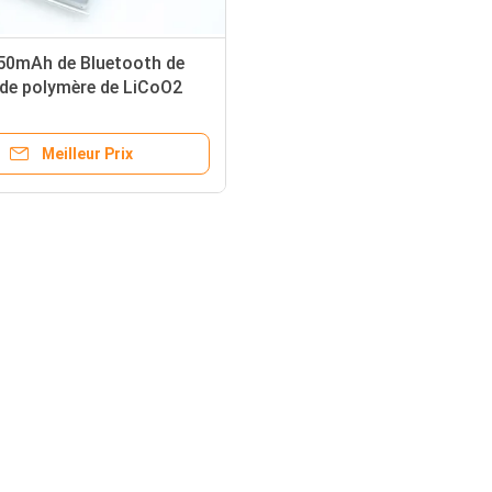
50mAh de Bluetooth de
 de polymère de LiCoO2
120 0.185wh Lipo
Meilleur Prix