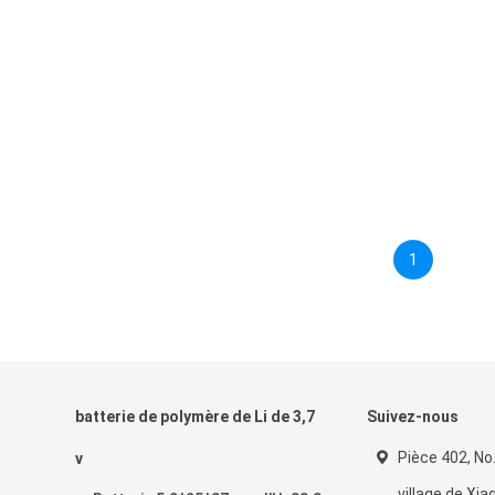
1
batterie de polymère de Li de 3,7
Suivez-nous
Pièce 402, No.7
v
village de Xi