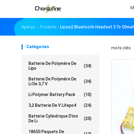
M
Aperçu
Produits
Licoo2 Bluetooth Headset 3 7v 50mah
Catégories
mots clés
「
Batterie De Polymère De
(34)
Lipo
Batterie De Polymère De
(34)
Li De 3,7 V
Li Polymer Battery Pack
(10)
3,2 Batterie De V Lifepo4
(24)
Batterie Cylindrique D'ion
(20)
De Li
18650 Paquets De