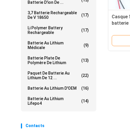
(13)
Batterie D'ion De ...
3,7 Batterie Rechargeable
(17)
Casque 
De V 18650
batterie
Li Polymer Battery
NMC 401
(17)
Rechargeable
Batterie Au Lithium
(9)
Médicale
Batterie Plate De
(13)
Polymère De Lithium
Paquet De Batterie Au
(22)
Lithium De 12 ...
Batterie Au Lithium D'OEM
(16)
Batterie Au Lithium
(14)
Lifepo4
Contacts