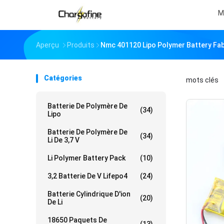
M
Aperçu
Produits
Nmc 401120 Lipo Polymer Battery Fab
Catégories
mots clés
「
Batterie De Polymère De
(34)
Lipo
Batterie De Polymère De
(34)
Li De 3,7 V
Li Polymer Battery Pack
(10)
3,2 Batterie De V Lifepo4
(24)
Batterie Cylindrique D'ion
(20)
De Li
18650 Paquets De