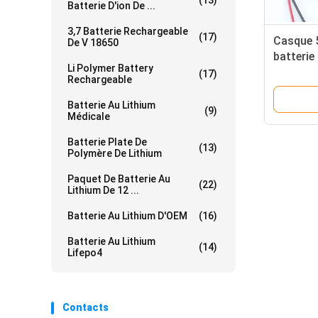
(13)
Batterie D'ion De ...
3,7 Batterie Rechargeable
(17)
Casque 
De V 18650
batterie
Li Polymer Battery
NMC 401
(17)
Rechargeable
Batterie Au Lithium
(9)
Médicale
Batterie Plate De
(13)
Polymère De Lithium
Paquet De Batterie Au
(22)
Lithium De 12 ...
Batterie Au Lithium D'OEM
(16)
Batterie Au Lithium
(14)
Lifepo4
Contacts