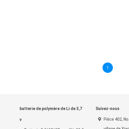
1
batterie de polymère de Li de 3,7
Suivez-nous
Pièce 402, No.7
v
village de Xi