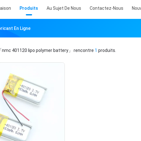
aison
Produits
Au Sujet De Nous
Contactez-Nous
Nouv
ricant En Ligne
nmc 401120 lipo polymer battery」
rencontre
1
produits.