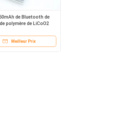
50mAh de Bluetooth de
 de polymère de LiCoO2
120 0.185wh Lipo
Meilleur Prix