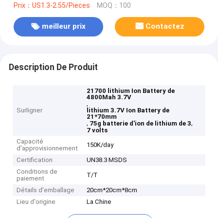
Prix：US1.3-2.55/Pieces
MOQ：100
meilleur prix
Contactez
Description De Produit
21700 lithium Ion Battery de
4800Mah 3.7V
,
Surligner
lithium 3.7V Ion Battery de
21*70mm
,
,
75g batterie d'ion de lithium de 3
7 volts
Capacité
150K/day
d'approvisionnement
Certification
UN38.3 MSDS
Conditions de
T/T
paiement
Détails d'emballage
20cm*20cm*8cm
Lieu d'origine
La Chine