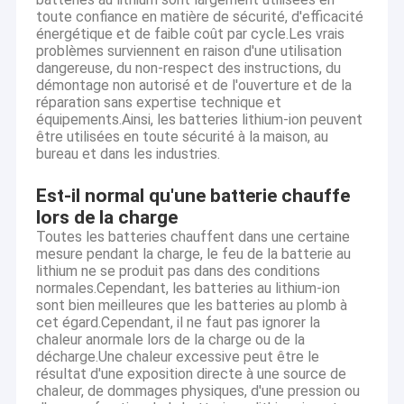
batterie cylindrique d'ion de Li
toute confiance en matière de sécurité, d'efficacité
énergétique et de faible coût par cycle.Les vrais
problèmes surviennent en raison d'une utilisation
18650 paquets de batterie d'ion de lithium
dangereuse, du non-respect des instructions, du
démontage non autorisé et de l'ouverture et de la
3,7 batterie rechargeable de V 18650
réparation sans expertise technique et
équipements.Ainsi, les batteries lithium-ion peuvent
Li Polymer Battery rechargeable
être utilisées en toute sécurité à la maison, au
bureau et dans les industries.
Batterie plate de polymère de lithium
Est-il normal qu'une batterie chauffe
Paquet de batterie au lithium de 12 volts
lors de la charge
Toutes les batteries chauffent dans une certaine
Batterie au lithium d'OEM
mesure pendant la charge, le feu de la batterie au
lithium ne se produit pas dans des conditions
normales.Cependant, les batteries au lithium-ion
Batterie au lithium Lifepo4
sont bien meilleures que les batteries au plomb à
cet égard.Cependant, il ne faut pas ignorer la
chaleur anormale lors de la charge ou de la
décharge.Une chaleur excessive peut être le
résultat d'une exposition directe à une source de
chaleur, de dommages physiques, d'une pression ou