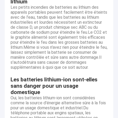
lithium
placé la voile. Depuis son établissement, la société avait adhéré
Visite d'usine
Les petits incendies de batteries au lithium des
au concept de la « Co-création de valeur, partager de valeur »
appareils portables peuvent facilement être éteints
comme aviron, et est devenue une véritables « batterie au
Contrôle de qualité
avec de l'eau, tandis que les batteries au lithium
lithium et expert en matière d'application » autour de vous.
industrielles et lourdes nécessitent un extincteur
Développez et élevez et ayez un groupe de gestion et d'équipes
de classe D, un produit chimique sec ABC ou du
Contactez-nous
techniques qui sont engagées dans l'expérience d'industrie et
carbonate de sodium pour éteindre le feu.Le CO2 et
d'application de batterie au lithium. Tirer profit de l'emplacement
le graphite alimenté sont également très efficaces
géographique supérieur des tailles commandantes du secteur de
Nouvelles
pour éteindre le feu dans les grosses batteries au
production industrielle du delta de Pearl River ; produits
lithium.Même si vous n'avez rien pour éteindre le feu,
rentables de haute qualité ; services professionnels, complets et
Demandez une citation
méticuleux du marché ; et la gestion parfaite, le contrôle détaillé,
laissez simplement la batterie se consumer de
et une attitude chaude et réfléchie, la société est devenue un
manière contrôlée et sûre sans autre dommage.Il
bateau bien armé dans le bateau dur d'industrie.
s'autodétruira sans causer de dommages
supplémentaires à quoi que ce soit autour.
Batterie de polymère de Lipo
Les batteries lithium-ion sont-elles
sans danger pour un usage
batterie de polymère de Li de 3,7 v
domestique
Oui, les batteries lithium-ion sont considérées
Li Polymer Battery Pack
comme la source d'énergie alternative sûre à la fois
pour un usage domestique et industriel.Du
3,2 batterie de V Lifepo4
téléphone portable aux engins spatiaux, les
batteries au lithium sont largement utilisées en