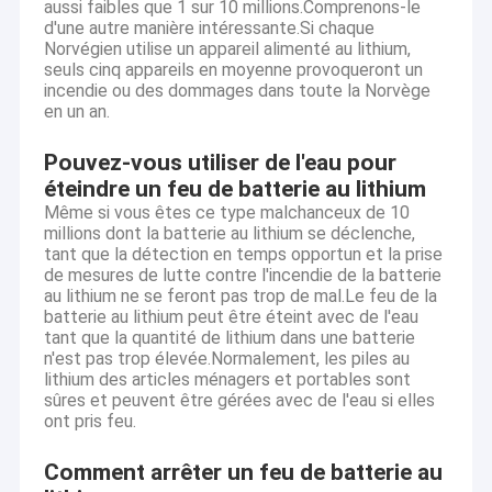
aussi faibles que 1 sur 10 millions.Comprenons-le
d'une autre manière intéressante.Si chaque
Norvégien utilise un appareil alimenté au lithium,
seuls cinq appareils en moyenne provoqueront un
incendie ou des dommages dans toute la Norvège
en un an.
Pouvez-vous utiliser de l'eau pour
éteindre un feu de batterie au lithium
Même si vous êtes ce type malchanceux de 10
millions dont la batterie au lithium se déclenche,
tant que la détection en temps opportun et la prise
de mesures de lutte contre l'incendie de la batterie
au lithium ne se feront pas trop de mal.Le feu de la
batterie au lithium peut être éteint avec de l'eau
tant que la quantité de lithium dans une batterie
n'est pas trop élevée.Normalement, les piles au
Maison
lithium des articles ménagers et portables sont
Jiazhou Fangyuan (Shenzhen) Energy Technology Co., Ltd. se
sûres et peuvent être gérées avec de l'eau si elles
spécialise dans la recherche et développement et la production
Produits
ont pris feu.
des batteries au lithium, des paquets de batterie et des
applications de batterie, des bicyclettes électriques, stockage à
Au sujet de nous
Comment arrêter un feu de batterie au
énergie solaire, etc. La société a obtenu ISO9001, GV, l'ONU, kc,
CE et d'autres certifications d'enregistrement après Yaoshi ont