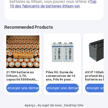
batteries au lithium, vous pouvez vous référer à
Top
10 des fabricants de batteries lithium-ion
.
Recommended Products
21700 batterie au
Piles 9V, Durée de
4S1P 100ah cy
lithium, 3,7V,
conservation de 10
profond de pa
capacité 5000mAh,
ans, Pile 9v pour
batterie au lit
forme ronde, lampe
détecteur de fumée,
de 12 volts av
de poche très légère,
Alimentation 9 Volts
envoyer une demande
envoyer une demande
envoyer une
batterie
pour pédales de
d'alimentation pour
guitare, Piles
outils électriques
carrées Batterie
lithium-ion 9V pour
détecteur de
Aperçu
Au sujet de nous
Desktop Site