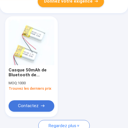
Donnez votre exigence
Casque 50mAh de
Bluetooth de
batterie de polymère
MOQ:
1000
de LiCoO2 NMC
Trouvez les derniers prix
401120 0.185wh Lipo
Contactez
Regardez plus