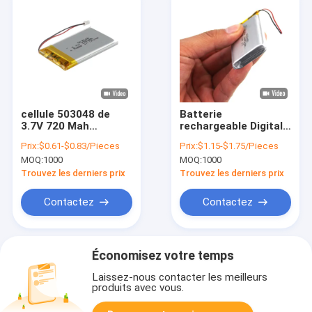
cellule 503048 de
Batterie
3.7V 720 Mah
rechargeable Digital
Rechargeable
de polymère du
Prix:
$0.61-$0.83/Pieces
Prix:
$1.15-$1.75/Pieces
Lithium Polymer
lithium 3.7V pour
MOQ:
1000
MOQ:
1000
Battery
Bluetooth
Trouvez les derniers prix
Trouvez les derniers prix
Contactez
Contactez
Économisez votre temps
Laissez-nous contacter les meilleurs
produits avec vous.