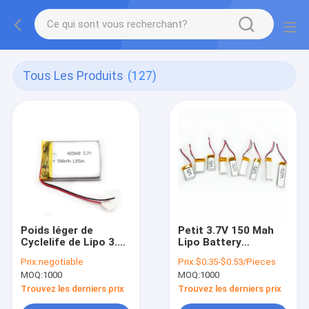
Tous Les Produits
(127)
Poids léger de
Petit 3.7V 150 Mah
Cyclelife de Lipo 3.7v
Lipo Battery
500mah 500 de
Rechargeable For
Prix:
negotiable
Prix:
$0.35-$0.53/Pieces
l'électronique grand
Bluetooth
MOQ:
1000
MOQ:
1000
public 403040
Trouvez les derniers prix
Trouvez les derniers prix