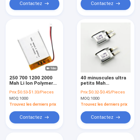
Contactez
Contactez
250 700 1200 2000
40 minuscules ultra
Mah Li Ion Polymer
petits Mah
Battery 3.7V
Rechargeable Lipo
Prix:
$0.53-$1.33/Pieces
Prix:
$0.32-$0.45/Pieces
rechargeables
Battery 3.7V pour
MOQ:
1000
MOQ:
1000
l'anneau futé
Trouvez les derniers prix
Trouvez les derniers prix
Contactez
Contactez