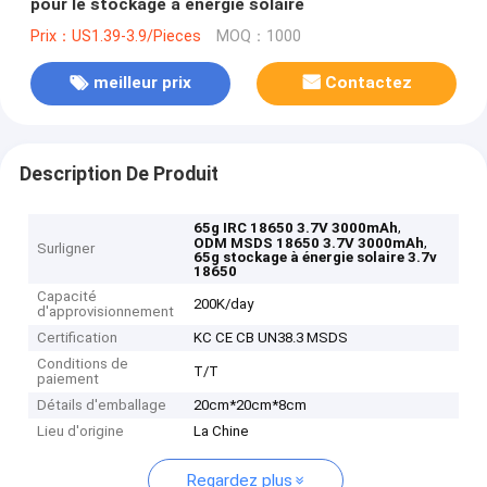
pour le stockage à énergie solaire
Prix：US1.39-3.9/Pieces
MOQ：1000
meilleur prix
Contactez
Description De Produit
,
65g IRC 18650 3.7V 3000mAh
,
ODM MSDS 18650 3.7V 3000mAh
Surligner
65g stockage à énergie solaire 3.7v
18650
Capacité
200K/day
d'approvisionnement
Certification
KC CE CB UN38.3 MSDS
Conditions de
T/T
paiement
Détails d'emballage
20cm*20cm*8cm
Lieu d'origine
La Chine
Regardez plus