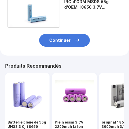
IRC d'ODM MSDS 65g
d'OEM 18650 3.7V
3000mAh pour le stockage
à énergie solaire
Continuer
Produits Recommandés
Batterie bleue de 55g
Plein essai 3.7V
original 18650
UN38.3 Cj 18650
2200mah Li Ion
3000mah 3,7 V 