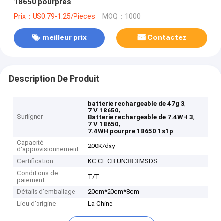
18650 pourpres
Prix：US0.79-1.25/Pieces
MOQ：1000
meilleur prix
Contactez
Description De Produit
,
batterie rechargeable de 47g 3
,
7 V 18650
Surligner
,
Batterie rechargeable de 7.4WH 3
,
7 V 18650
7.4WH pourpre 18650 1s1p
Capacité
200K/day
d'approvisionnement
Certification
KC CE CB UN38.3 MSDS
Conditions de
T/T
paiement
Détails d'emballage
20cm*20cm*8cm
Lieu d'origine
La Chine