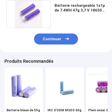
Batterie rechargeable 1s1p
de 7.4WH 47g 3,7 V 18650
pourpres
Continuer
Produits Recommandés
Batterie bleue de 55g
IRC d'ODM MSDS 65g
Plein essai 3.7