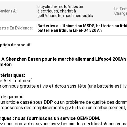
bicyclette/moto/scooter
La Tem
nvient À:
électriques, chariot à
Charge
golf/chariots, machines-outils.
Batteries au lithium-ion MSDS
,
batteries au lit
ttre En Évidence:
batterie au lithium LiFePO4 320 Ah
ption de produit
 A Shenzhen Basen pour le marché allemand Lifepo4 200Ah 
um-Ion
téristiques:
e A et tout neuf
e omnibus gratuite et vis et écrou sans tête (une batterie est li
 de garantie
 a un article cassé sous DDP ou un problème de qualité des domm
proposerons des remplacements gratuits ou un remboursement, 
ques : nous fournissons un service OEM/ODM.
ez nous contacter si vous avez besoin des certificats!nous vous 