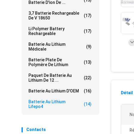
(13)
Batterie D'ion De ...
3,7 Batterie Rechargeable
(17)
De V 18650
Li Polymer Battery
(17)
Rechargeable
Batterie Au Lithium
(9)
Médicale
Batterie Plate De
(13)
Polymère De Lithium
Paquet De Batterie Au
(22)
Lithium De 12 ...
Batterie Au Lithium D'OEM
(16)
Détail
Batterie Au Lithium
(14)
Lifepo4
N
Contacts
Ré