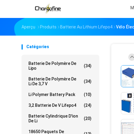
M
Aperçu
Produits
Batterie Au Lithium Lifepo4
Vélo Éle
Catégories
Batterie De Polymère De
(34)
Lipo
Batterie De Polymère De
(34)
Li De 3,7 V
Li Polymer Battery Pack
(10)
3,2 Batterie De V Lifepo4
(24)
Batterie Cylindrique D'ion
(20)
De Li
18650 Paquets De