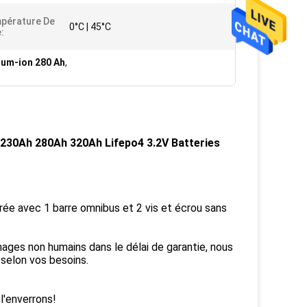
pérature De
0°C | 45°C
:
hium-ion 280 Ah
,
230Ah 280Ah 320Ah Lifepo4 3.2V Batteries
vrée avec 1 barre omnibus et 2 vis et écrou sans
ages non humains dans le délai de garantie, nous
selon vos besoins.
l'enverrons!