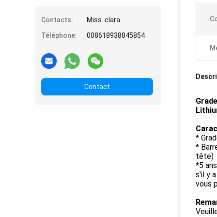
Co
Contacts:
Miss. clara
Téléphone:
008618938845854
Me
Descri
Contact
Grade
Lithi
Carac
* Grad
* Barr
tête)
*5 ans
s'il y
vous 
Remar
Veuill