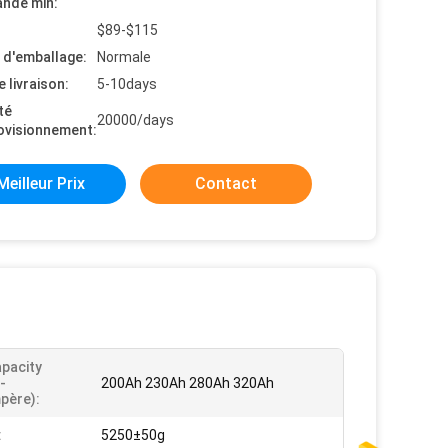
nde min:
$89-$115
s d'emballage:
Normale
e livraison:
5-10days
té
20000/days
ovisionnement:
Meilleur Prix
Contact
pacity
-
200Ah 230Ah 280Ah 320Ah
mpère):
:
5250±50g