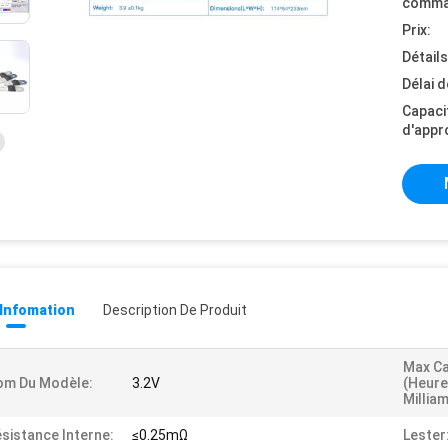
comma
Prix:
Détail
Délai d
Capaci
d'appr
 Infomation
Description De Produit
Max Ca
om Du Modèle:
3.2V
(heure
Millia
sistance Interne:
≤0.25mΩ
Lester