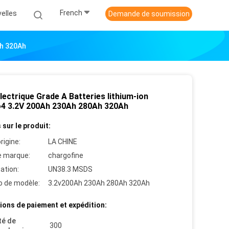
French
elles
Demande de soumission
Ah 320Ah
lectrique Grade A Batteries lithium-ion
o4 3.2V 200Ah 230Ah 280Ah 320Ah
 sur le produit:
rigine:
LA CHINE
 marque:
chargofine
cation:
UN38.3 MSDS
 de modèle:
3.2v200Ah 230Ah 280Ah 320Ah
ions de paiement et expédition:
té de
300