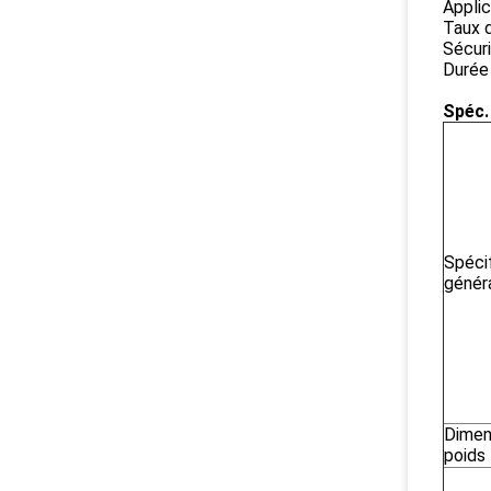
Applic
Taux 
Sécuri
Durée 
Spéc. 
Spéci
génér
Dimen
poids