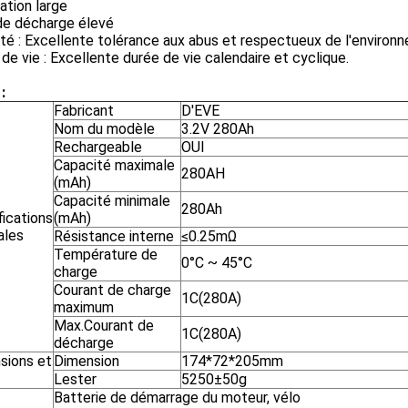
ation large
de décharge élevé
té : Excellente tolérance aux abus et respectueux de l'environ
de vie : Excellente durée de vie calendaire et cyclique.
:
Fabricant
D'EVE
Nom du modèle
3.2V 280Ah
Rechargeable
OUI
Capacité maximale
280AH
(mAh)
Capacité minimale
280Ah
fications
(mAh)
ales
Résistance interne
≤0.25mΩ
Température de
0°C ~ 45°C
charge
Courant de charge
1C(280A)
maximum
Max.Courant de
1C(280A)
décharge
sions et
Dimension
174*72*205mm
Lester
5250±50g
Batterie de démarrage du moteur, vélo