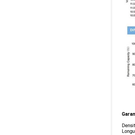
Garan
Densi
Longu