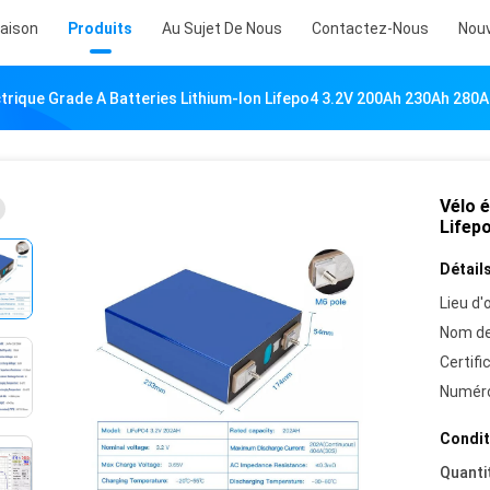
aison
Produits
Au Sujet De Nous
Contactez-Nous
Nouv
ctrique Grade A Batteries Lithium-Ion Lifepo4 3.2V 200Ah 230Ah 280
Vélo é
Lifep
Détails
Lieu d'o
Nom de
Certifi
Numéro
Condit
Quanti