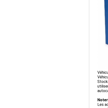
Véhic
Véhicu
Stocka
utilis
autoca
Noter
Les ac