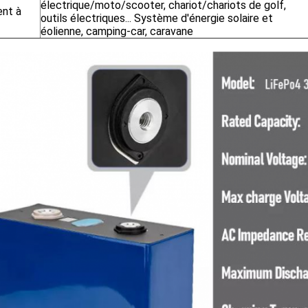
électrique/moto/scooter, chariot/chariots de golf,
ent à
outils électriques... Système d'énergie solaire et
éolienne, camping-car, caravane